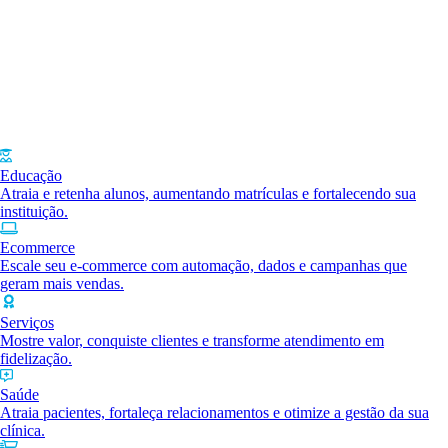
Educação
Atraia e retenha alunos, aumentando matrículas e fortalecendo sua
instituição.
Ecommerce
Escale seu e-commerce com automação, dados e campanhas que
geram mais vendas.
Serviços
Mostre valor, conquiste clientes e transforme atendimento em
fidelização.
Saúde
Atraia pacientes, fortaleça relacionamentos e otimize a gestão da sua
clínica.