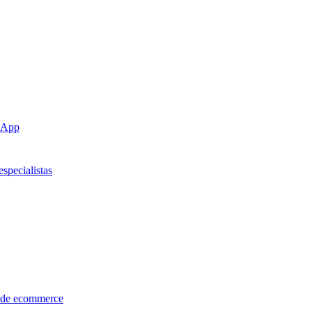
sApp
specialistas
s de ecommerce