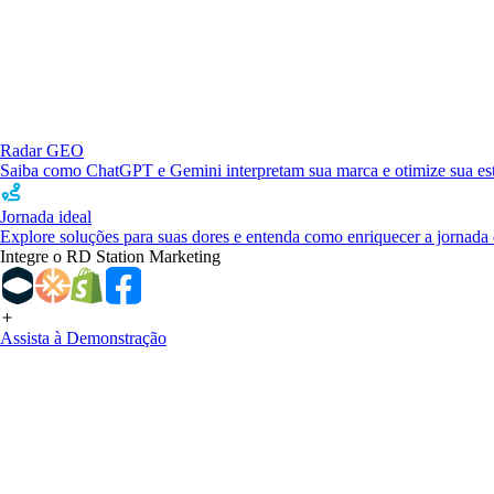
Radar GEO
Saiba como ChatGPT e Gemini interpretam sua marca e otimize sua estr
Jornada ideal
Explore soluções para suas dores e entenda como enriquecer a jornada 
Integre o RD Station Marketing
Assista à Demonstração