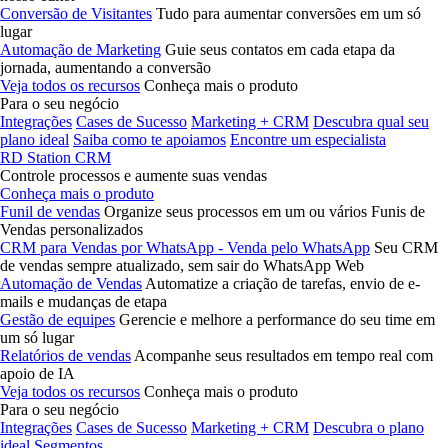
Conversão de Visitantes
Tudo para aumentar conversões em um só
lugar
Automação de Marketing
Guie seus contatos em cada etapa da
jornada, aumentando a conversão
Veja todos os recursos
Conheça mais o produto
Para o seu negócio
Integrações
Cases de Sucesso
Marketing + CRM
Descubra qual seu
plano ideal
Saiba como te apoiamos
Encontre um especialista
RD Station CRM
Controle processos e aumente suas vendas
Conheça mais o produto
Funil de vendas
Organize seus processos em um ou vários Funis de
Vendas personalizados
CRM para Vendas por WhatsApp - Venda pelo WhatsApp
Seu CRM
de vendas sempre atualizado, sem sair do WhatsApp Web
Automação de Vendas
Automatize a criação de tarefas, envio de e-
mails e mudanças de etapa
Gestão de equipes
Gerencie e melhore a performance do seu time em
um só lugar
Relatórios de vendas
Acompanhe seus resultados em tempo real com
apoio de IA
Veja todos os recursos
Conheça mais o produto
Para o seu negócio
Integrações
Cases de Sucesso
Marketing + CRM
Descubra o plano
ideal
Segmentos