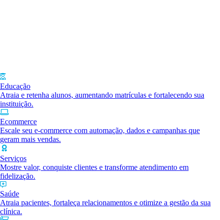
Educação
Atraia e retenha alunos, aumentando matrículas e fortalecendo sua
instituição.
Ecommerce
Escale seu e-commerce com automação, dados e campanhas que
geram mais vendas.
Serviços
Mostre valor, conquiste clientes e transforme atendimento em
fidelização.
Saúde
Atraia pacientes, fortaleça relacionamentos e otimize a gestão da sua
clínica.