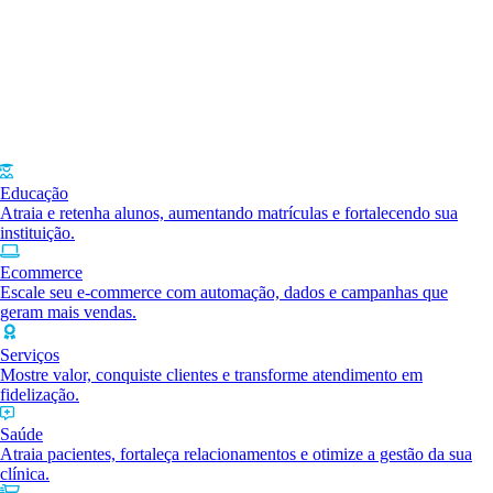
Educação
Atraia e retenha alunos, aumentando matrículas e fortalecendo sua
instituição.
Ecommerce
Escale seu e-commerce com automação, dados e campanhas que
geram mais vendas.
Serviços
Mostre valor, conquiste clientes e transforme atendimento em
fidelização.
Saúde
Atraia pacientes, fortaleça relacionamentos e otimize a gestão da sua
clínica.