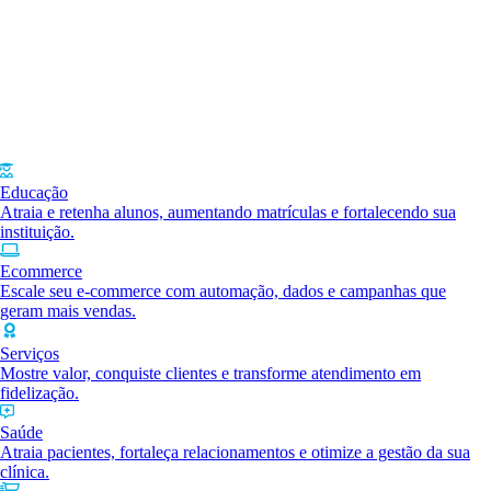
Educação
Atraia e retenha alunos, aumentando matrículas e fortalecendo sua
instituição.
Ecommerce
Escale seu e-commerce com automação, dados e campanhas que
geram mais vendas.
Serviços
Mostre valor, conquiste clientes e transforme atendimento em
fidelização.
Saúde
Atraia pacientes, fortaleça relacionamentos e otimize a gestão da sua
clínica.