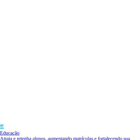
Educação
Atraia e retenha alunos, aumentando matrículas e fortalecendo sua