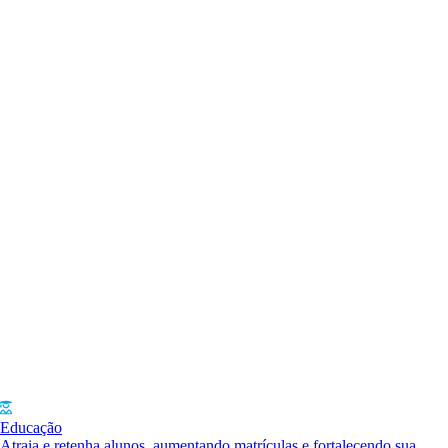
Educação
Atraia e retenha alunos, aumentando matrículas e fortalecendo sua