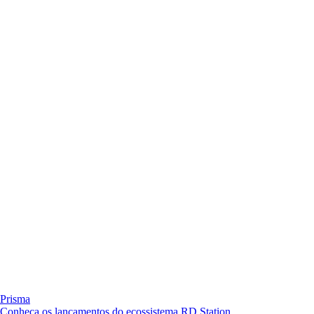
Prisma
Conheça os lançamentos do ecossistema RD Station