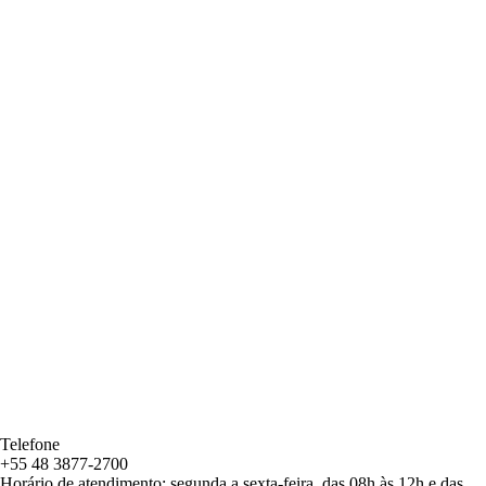
Telefone
+55 48 3877-2700
Horário de atendimento: segunda a sexta-feira, das 08h às 12h e das