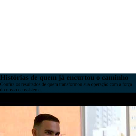
Histórias de quem já encurtou o caminho
Confira os resultados de quem transformou sua operação com a força
do nosso ecossistema.