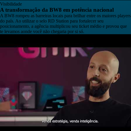
Visibilidade
A transformação da BW8 em potência nacional
A BW8 rompeu as barreiras locais para brilhar entre os maiores players
do país. Ao utilizar o selo RD Station para fortalecer seu
posicionamento, a agência multiplicou seu ticket médio e provou que
te levamos aonde você não chegaria por si só.