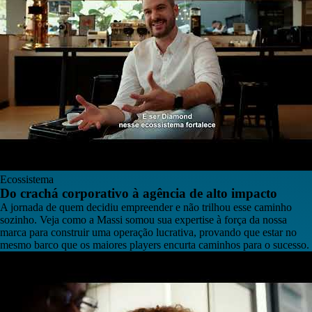
Ecossistema
Do crachá corporativo à agência de alto impacto
A jornada de quem decidiu empreender e não trilhou esse caminho
sozinho. Veja como a Massi somou sua expertise à força da nossa
marca para construir uma operação lucrativa, provando que estar no
mesmo barco que os maiores players encurta caminhos para o sucesso.