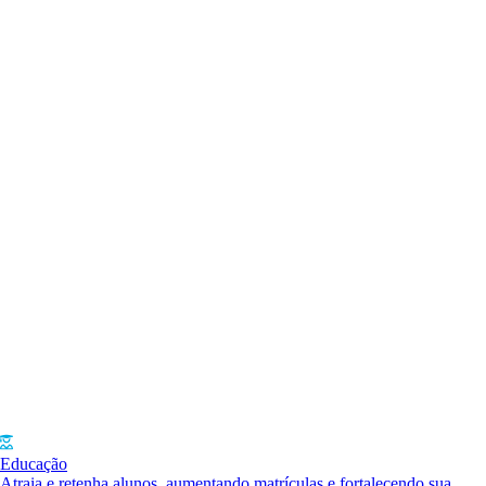
Educação
Atraia e retenha alunos, aumentando matrículas e fortalecendo sua