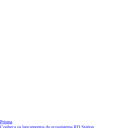
Prisma
Conheça os lançamentos do ecossistema RD Station