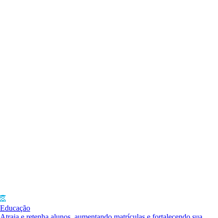
Educação
Atraia e retenha alunos, aumentando matrículas e fortalecendo sua