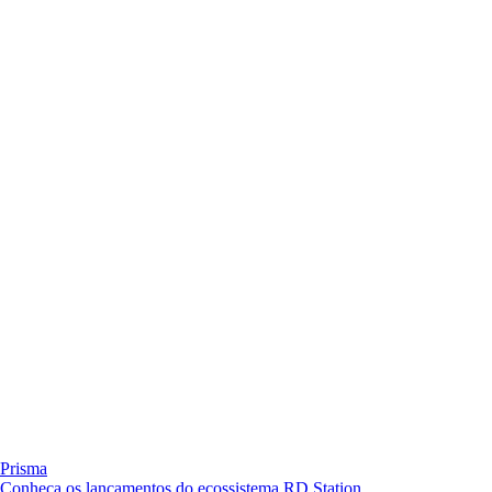
Prisma
Conheça os lançamentos do ecossistema RD Station