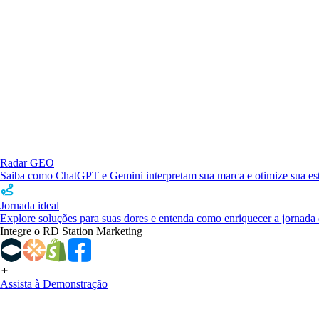
Radar GEO
Saiba como ChatGPT e Gemini interpretam sua marca e otimize sua estr
Jornada ideal
Explore soluções para suas dores e entenda como enriquecer a jornada 
Integre o RD Station Marketing
Assista à Demonstração