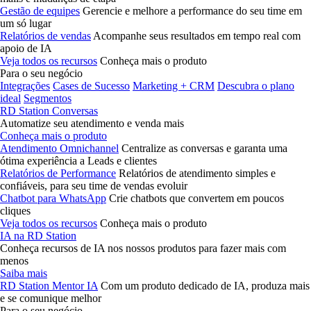
Gestão de equipes
Gerencie e melhore a performance do seu time em
um só lugar
Relatórios de vendas
Acompanhe seus resultados em tempo real com
apoio de IA
Veja todos os recursos
Conheça mais o produto
Para o seu negócio
Integrações
Cases de Sucesso
Marketing + CRM
Descubra o plano
ideal
Segmentos
RD Station Conversas
Automatize seu atendimento e venda mais
Conheça mais o produto
Atendimento Omnichannel
Centralize as conversas e garanta uma
ótima experiência a Leads e clientes
Relatórios de Performance
Relatórios de atendimento simples e
confiáveis, para seu time de vendas evoluir
Chatbot para WhatsApp
Crie chatbots que convertem em poucos
cliques
Veja todos os recursos
Conheça mais o produto
IA na RD Station
Conheça recursos de IA nos nossos produtos para fazer mais com
menos
Saiba mais
RD Station Mentor IA
Com um produto dedicado de IA, produza mais
e se comunique melhor
Para o seu negócio