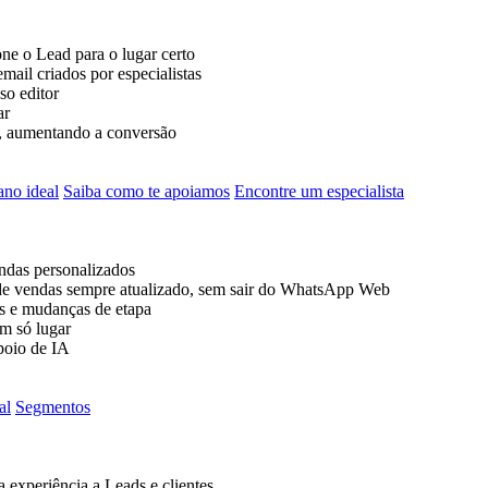
ne o Lead para o lugar certo
ail criados por especialistas
so editor
ar
a, aumentando a conversão
ano ideal
Saiba como te apoiamos
Encontre um especialista
ndas personalizados
 vendas sempre atualizado, sem sair do WhatsApp Web
ls e mudanças de etapa
m só lugar
poio de IA
al
Segmentos
 experiência a Leads e clientes