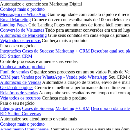
Automatize e gerencie seu Marketing Digital
Conheça mais o produto
Mensagem de WhatsApp
Ganhe agilidade com contato rápido e direcio
Email Marketing
Comece do zero ou escolha mais de 100 modelos de em
Landing Pages
Crie Landing Pages em minutos de forma fácil com nos
Conversão de Visitantes
Tudo para aumentar conversões em um só lug
Automação de Marketing
Guie seus contatos em cada etapa da jornad
Veja todos os recursos
Conheça mais o produto
Para o seu negócio
Integrações
Cases de Sucesso
Marketing + CRM
Descubra qual seu pl
RD Station CRM
Controle processos e aumente suas vendas
Conheça mais o produto
Funil de vendas
Organize seus processos em um ou vários Funis de Ve
CRM para Vendas por WhatsApp - Venda pelo WhatsApp
Seu CRM de
Automação de Vendas
Automatize a criação de tarefas, envio de e-mai
Gestão de equipes
Gerencie e melhore a performance do seu time em u
Relatórios de vendas
Acompanhe seus resultados em tempo real com a
Veja todos os recursos
Conheça mais o produto
Para o seu negócio
Integrações
Cases de Sucesso
Marketing + CRM
Descubra o plano ide
RD Station Conversas
Automatize seu atendimento e venda mais
Conheça mais o produto
Atendimento Omnichannel
Centralize as conversas e garanta uma ótima