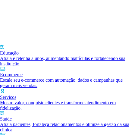
Educação
Atraia e retenha alunos, aumentando matrículas e fortalecendo sua
instituição.
Ecommerce
Escale seu e-commerce com automação, dados e campanhas que
geram mais vendas.
Serviços
Mostre valor, conquiste clientes e transforme atendimento em
fidelização.
Saúde
Atraia pacientes, fortaleça relacionamentos e otimize a gestão da sua
clínica.