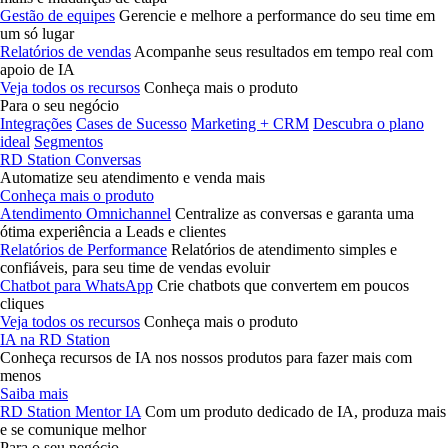
Gestão de equipes
Gerencie e melhore a performance do seu time em
um só lugar
Relatórios de vendas
Acompanhe seus resultados em tempo real com
apoio de IA
Veja todos os recursos
Conheça mais o produto
Para o seu negócio
Integrações
Cases de Sucesso
Marketing + CRM
Descubra o plano
ideal
Segmentos
RD Station Conversas
Automatize seu atendimento e venda mais
Conheça mais o produto
Atendimento Omnichannel
Centralize as conversas e garanta uma
ótima experiência a Leads e clientes
Relatórios de Performance
Relatórios de atendimento simples e
confiáveis, para seu time de vendas evoluir
Chatbot para WhatsApp
Crie chatbots que convertem em poucos
cliques
Veja todos os recursos
Conheça mais o produto
IA na RD Station
Conheça recursos de IA nos nossos produtos para fazer mais com
menos
Saiba mais
RD Station Mentor IA
Com um produto dedicado de IA, produza mais
e se comunique melhor
Para o seu negócio