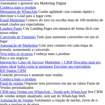
Automatize e gerencie seu Marketing Digital
Conheça mais o produto
Mensagem de WhatsApp
Ganhe agilidade com contato rápido e
direcione o Lead para o lugar certo
Email Marketing
Comece do zero ou escolha mais de 100 modelos de
email criados por especialistas
Landing Pages
Crie Landing Pages em minutos de forma fácil com
nosso editor
Conversão de Visitantes
Tudo para aumentar conversões em um só
lugar
Automação de Marketing
Guie seus contatos em cada etapa da
jornada, aumentando a conversão
Veja todos os recursos
Conheça mais o produto
Para o seu negócio
Integrações
Cases de Sucesso
Marketing + CRM
Descubra qual seu
plano ideal
Saiba como te apoiamos
Encontre um especialista
RD Station CRM
Controle processos e aumente suas vendas
Conheça mais o produto
Funil de vendas
Organize seus processos em um ou vários Funis de
Vendas personalizados
CRM para Vendas por WhatsApp - Venda pelo WhatsApp
Seu CRM
de vendas sempre atualizado, sem sair do WhatsApp Web
Automação de Vendas
Automatize a criação de tarefas, envio de e-
mails e mudanças de etapa