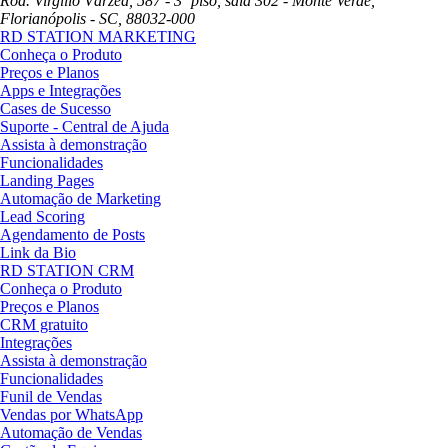
Rod. Virgílio Várzea, 587 - 3º piso, sala 302 - Monte Verde,
Florianópolis - SC, 88032-000
RD STATION MARKETING
Conheça o Produto
Preços e Planos
Apps e Integrações
Cases de Sucesso
Suporte - Central de Ajuda
Assista à demonstração
Funcionalidades
Landing Pages
Automação de Marketing
Lead Scoring
Agendamento de Posts
Link da Bio
RD STATION CRM
Conheça o Produto
Preços e Planos
CRM gratuito
Integrações
Assista à demonstração
Funcionalidades
Funil de Vendas
Vendas por WhatsApp
Automação de Vendas