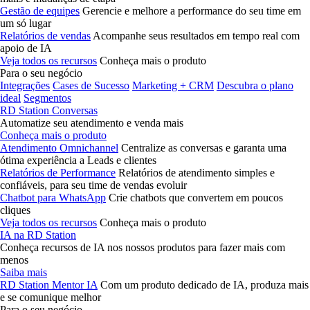
Gestão de equipes
Gerencie e melhore a performance do seu time em
um só lugar
Relatórios de vendas
Acompanhe seus resultados em tempo real com
apoio de IA
Veja todos os recursos
Conheça mais o produto
Para o seu negócio
Integrações
Cases de Sucesso
Marketing + CRM
Descubra o plano
ideal
Segmentos
RD Station Conversas
Automatize seu atendimento e venda mais
Conheça mais o produto
Atendimento Omnichannel
Centralize as conversas e garanta uma
ótima experiência a Leads e clientes
Relatórios de Performance
Relatórios de atendimento simples e
confiáveis, para seu time de vendas evoluir
Chatbot para WhatsApp
Crie chatbots que convertem em poucos
cliques
Veja todos os recursos
Conheça mais o produto
IA na RD Station
Conheça recursos de IA nos nossos produtos para fazer mais com
menos
Saiba mais
RD Station Mentor IA
Com um produto dedicado de IA, produza mais
e se comunique melhor
Para o seu negócio