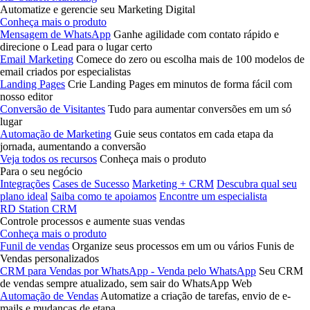
Automatize e gerencie seu Marketing Digital
Conheça mais o produto
Mensagem de WhatsApp
Ganhe agilidade com contato rápido e
direcione o Lead para o lugar certo
Email Marketing
Comece do zero ou escolha mais de 100 modelos de
email criados por especialistas
Landing Pages
Crie Landing Pages em minutos de forma fácil com
nosso editor
Conversão de Visitantes
Tudo para aumentar conversões em um só
lugar
Automação de Marketing
Guie seus contatos em cada etapa da
jornada, aumentando a conversão
Veja todos os recursos
Conheça mais o produto
Para o seu negócio
Integrações
Cases de Sucesso
Marketing + CRM
Descubra qual seu
plano ideal
Saiba como te apoiamos
Encontre um especialista
RD Station CRM
Controle processos e aumente suas vendas
Conheça mais o produto
Funil de vendas
Organize seus processos em um ou vários Funis de
Vendas personalizados
CRM para Vendas por WhatsApp - Venda pelo WhatsApp
Seu CRM
de vendas sempre atualizado, sem sair do WhatsApp Web
Automação de Vendas
Automatize a criação de tarefas, envio de e-
mails e mudanças de etapa