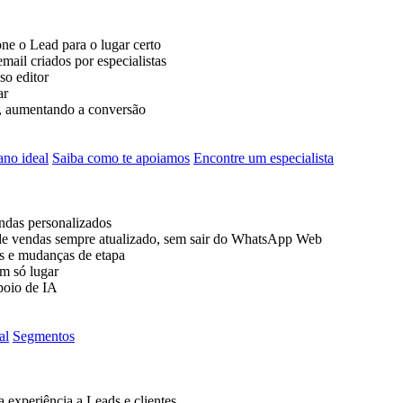
ne o Lead para o lugar certo
ail criados por especialistas
so editor
ar
a, aumentando a conversão
ano ideal
Saiba como te apoiamos
Encontre um especialista
ndas personalizados
 vendas sempre atualizado, sem sair do WhatsApp Web
ls e mudanças de etapa
m só lugar
poio de IA
al
Segmentos
 experiência a Leads e clientes