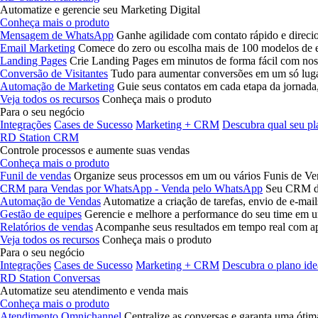
Automatize e gerencie seu Marketing Digital
Conheça mais o produto
Mensagem de WhatsApp
Ganhe agilidade com contato rápido e direcio
Email Marketing
Comece do zero ou escolha mais de 100 modelos de em
Landing Pages
Crie Landing Pages em minutos de forma fácil com nos
Conversão de Visitantes
Tudo para aumentar conversões em um só lug
Automação de Marketing
Guie seus contatos em cada etapa da jornad
Veja todos os recursos
Conheça mais o produto
Para o seu negócio
Integrações
Cases de Sucesso
Marketing + CRM
Descubra qual seu pl
RD Station CRM
Controle processos e aumente suas vendas
Conheça mais o produto
Funil de vendas
Organize seus processos em um ou vários Funis de Ve
CRM para Vendas por WhatsApp - Venda pelo WhatsApp
Seu CRM de
Automação de Vendas
Automatize a criação de tarefas, envio de e-mai
Gestão de equipes
Gerencie e melhore a performance do seu time em u
Relatórios de vendas
Acompanhe seus resultados em tempo real com a
Veja todos os recursos
Conheça mais o produto
Para o seu negócio
Integrações
Cases de Sucesso
Marketing + CRM
Descubra o plano ide
RD Station Conversas
Automatize seu atendimento e venda mais
Conheça mais o produto
Atendimento Omnichannel
Centralize as conversas e garanta uma ótima