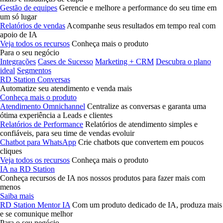
Gestão de equipes
Gerencie e melhore a performance do seu time em
um só lugar
Relatórios de vendas
Acompanhe seus resultados em tempo real com
apoio de IA
Veja todos os recursos
Conheça mais o produto
Para o seu negócio
Integrações
Cases de Sucesso
Marketing + CRM
Descubra o plano
ideal
Segmentos
RD Station Conversas
Automatize seu atendimento e venda mais
Conheça mais o produto
Atendimento Omnichannel
Centralize as conversas e garanta uma
ótima experiência a Leads e clientes
Relatórios de Performance
Relatórios de atendimento simples e
confiáveis, para seu time de vendas evoluir
Chatbot para WhatsApp
Crie chatbots que convertem em poucos
cliques
Veja todos os recursos
Conheça mais o produto
IA na RD Station
Conheça recursos de IA nos nossos produtos para fazer mais com
menos
Saiba mais
RD Station Mentor IA
Com um produto dedicado de IA, produza mais
e se comunique melhor
Para o seu negócio