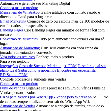
Automatize e gerencie seu Marketing Digital
Conheça mais o produto
Mensagem de WhatsApp
Ganhe agilidade com contato rápido e
direcione o Lead para o lugar certo
Email Marketing
Comece do zero ou escolha mais de 100 modelos de
email criados por especialistas
Landing Pages
Crie Landing Pages em minutos de forma fácil com
nosso editor
Conversão de Visitantes
Tudo para aumentar conversões em um só
lugar
Automação de Marketing
Guie seus contatos em cada etapa da
jornada, aumentando a conversão
Veja todos os recursos
Conheça mais o produto
Para o seu negócio
Integrações
Cases de Sucesso
Marketing + CRM
Descubra qual seu
plano ideal
Saiba como te apoiamos
Encontre um especialista
RD Station CRM
Controle processos e aumente suas vendas
Conheça mais o produto
Funil de vendas
Organize seus processos em um ou vários Funis de
Vendas personalizados
CRM para Vendas por WhatsApp - Venda pelo WhatsApp
Seu CRM
de vendas sempre atualizado, sem sair do WhatsApp Web
Automação de Vendas
Automatize a criação de tarefas, envio de e-
mails e mudanças de etapa