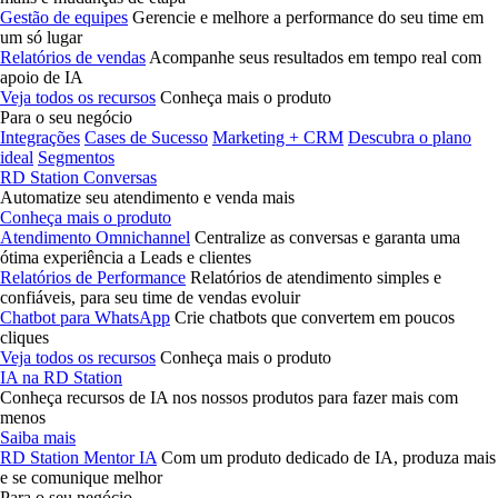
Gestão de equipes
Gerencie e melhore a performance do seu time em
um só lugar
Relatórios de vendas
Acompanhe seus resultados em tempo real com
apoio de IA
Veja todos os recursos
Conheça mais o produto
Para o seu negócio
Integrações
Cases de Sucesso
Marketing + CRM
Descubra o plano
ideal
Segmentos
RD Station Conversas
Automatize seu atendimento e venda mais
Conheça mais o produto
Atendimento Omnichannel
Centralize as conversas e garanta uma
ótima experiência a Leads e clientes
Relatórios de Performance
Relatórios de atendimento simples e
confiáveis, para seu time de vendas evoluir
Chatbot para WhatsApp
Crie chatbots que convertem em poucos
cliques
Veja todos os recursos
Conheça mais o produto
IA na RD Station
Conheça recursos de IA nos nossos produtos para fazer mais com
menos
Saiba mais
RD Station Mentor IA
Com um produto dedicado de IA, produza mais
e se comunique melhor
Para o seu negócio