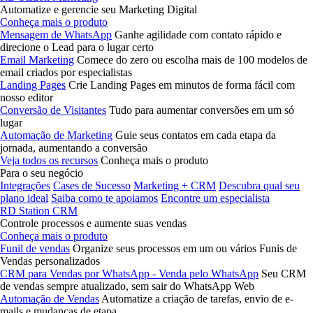
Automatize e gerencie seu Marketing Digital
Conheça mais o produto
Mensagem de WhatsApp
Ganhe agilidade com contato rápido e
direcione o Lead para o lugar certo
Email Marketing
Comece do zero ou escolha mais de 100 modelos de
email criados por especialistas
Landing Pages
Crie Landing Pages em minutos de forma fácil com
nosso editor
Conversão de Visitantes
Tudo para aumentar conversões em um só
lugar
Automação de Marketing
Guie seus contatos em cada etapa da
jornada, aumentando a conversão
Veja todos os recursos
Conheça mais o produto
Para o seu negócio
Integrações
Cases de Sucesso
Marketing + CRM
Descubra qual seu
plano ideal
Saiba como te apoiamos
Encontre um especialista
RD Station CRM
Controle processos e aumente suas vendas
Conheça mais o produto
Funil de vendas
Organize seus processos em um ou vários Funis de
Vendas personalizados
CRM para Vendas por WhatsApp - Venda pelo WhatsApp
Seu CRM
de vendas sempre atualizado, sem sair do WhatsApp Web
Automação de Vendas
Automatize a criação de tarefas, envio de e-
mails e mudanças de etapa