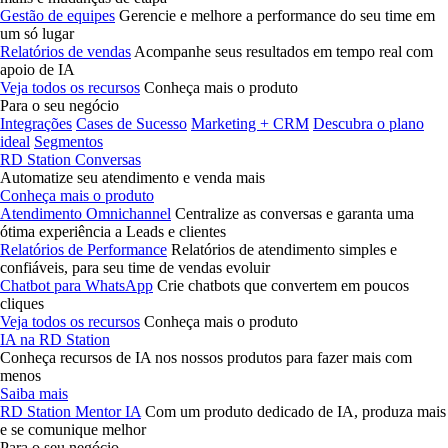
Gestão de equipes
Gerencie e melhore a performance do seu time em
um só lugar
Relatórios de vendas
Acompanhe seus resultados em tempo real com
apoio de IA
Veja todos os recursos
Conheça mais o produto
Para o seu negócio
Integrações
Cases de Sucesso
Marketing + CRM
Descubra o plano
ideal
Segmentos
RD Station Conversas
Automatize seu atendimento e venda mais
Conheça mais o produto
Atendimento Omnichannel
Centralize as conversas e garanta uma
ótima experiência a Leads e clientes
Relatórios de Performance
Relatórios de atendimento simples e
confiáveis, para seu time de vendas evoluir
Chatbot para WhatsApp
Crie chatbots que convertem em poucos
cliques
Veja todos os recursos
Conheça mais o produto
IA na RD Station
Conheça recursos de IA nos nossos produtos para fazer mais com
menos
Saiba mais
RD Station Mentor IA
Com um produto dedicado de IA, produza mais
e se comunique melhor
Para o seu negócio