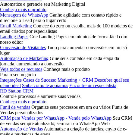
Automatize e gerencie seu Marketing Digital
Conheça mais o produto
Mensagem de WhatsApp
Ganhe agilidade com contato rápido e
direcione o Lead para o lugar certo
Email Marketing
Comece do zero ou escolha mais de 100 modelos de
email criados por especialistas
Landing Pages
Crie Landing Pages em minutos de forma fácil com
nosso editor
Conversão de Visitantes
Tudo para aumentar conversões em um só
lugar
Automação de Marketing
Guie seus contatos em cada etapa da
jornada, aumentando a conversão
Veja todos os recursos
Conheça mais o produto
Para o seu negócio
Integrações
Cases de Sucesso
Marketing + CRM
Descubra qual seu
plano ideal
Saiba como te apoiamos
Encontre um especialista
RD Station CRM
Controle processos e aumente suas vendas
Conheça mais o produto
Funil de vendas
Organize seus processos em um ou vários Funis de
Vendas personalizados
CRM para Vendas por WhatsApp - Venda pelo WhatsApp
Seu CRM
de vendas sempre atualizado, sem sair do WhatsApp Web
Automação de Vendas
Automatize a criação de tarefas, envio de e-
mails e mudanças de etapa