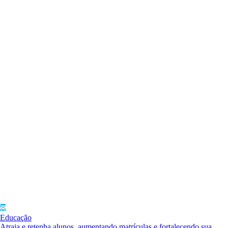
Educação
Atraia e retenha alunos, aumentando matrículas e fortalecendo sua