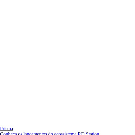
Prisma
Conheça os lançamentos do ecossistema RD Station