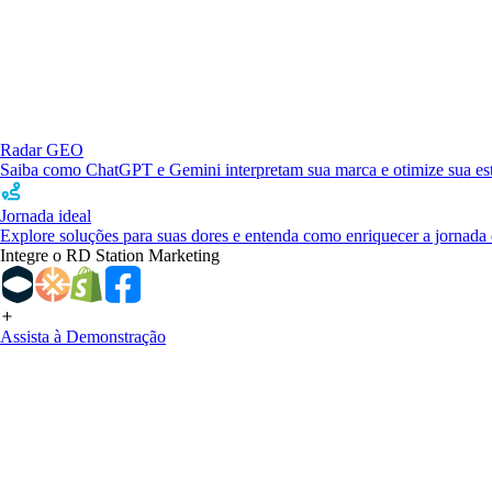
Radar GEO
Saiba como ChatGPT e Gemini interpretam sua marca e otimize sua estr
Jornada ideal
Explore soluções para suas dores e entenda como enriquecer a jornada 
Integre o RD Station Marketing
Assista à Demonstração