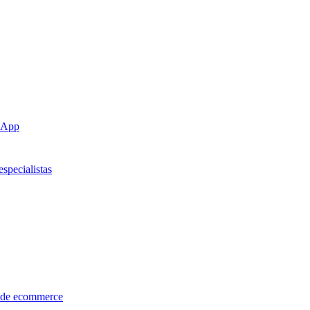
sApp
specialistas
s de ecommerce