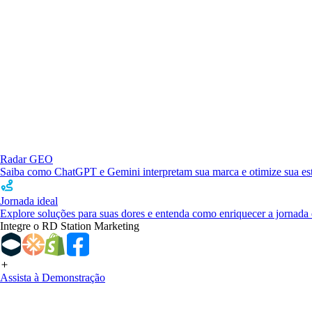
Radar GEO
Saiba como ChatGPT e Gemini interpretam sua marca e otimize sua estr
Jornada ideal
Explore soluções para suas dores e entenda como enriquecer a jornada 
Integre o RD Station Marketing
Assista à Demonstração